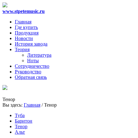
www.stpetemusic.ru
Главная
Где купить
Продукция
Новости
История завода
Теория
Литература
Ноты
Сотрудничество
Руководство
Обратная связь
Тенор
Вы здесь:
Главная
/
Тенор
Туба
Баритон
Тенор
Альт